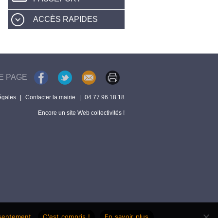
ACCÈS RAPIDES
E PAGE
égales
|
Contacter la mairie
|
04 77 96 18 18
Encore un site Web collectivités !
nsentement.
C'est compris !
En savoir plus