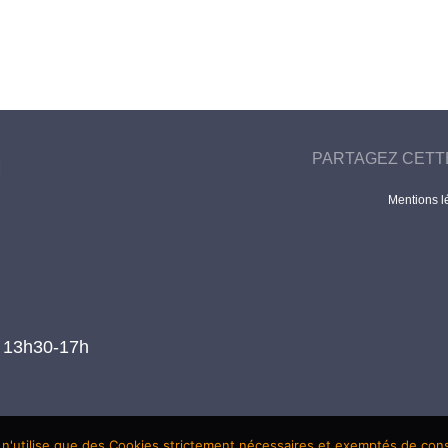
PARTAGEZ CETT
Mentions l
t 13h30-17h
 n'utilise que des Cookies strictement nécessaires et exemptés de co