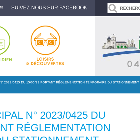
SUIVEZ-NOUS SUR FACEBOOK
TE
N° 2023/0425 DU 15/05/23 PORTANT RÉGLEMENTATION TEMPORAIRE DU STATIONNEMENT
PAL N° 2023/0425 DU
TANT RÉGLEMENTATION