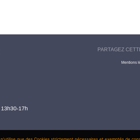
PARTAGEZ CETT
Mentions l
t 13h30-17h
 n'utilise que des Cookies strictement nécessaires et exemptés de co