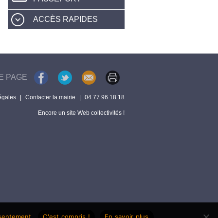
ACCÈS RAPIDES
E PAGE
égales
|
Contacter la mairie
|
04 77 96 18 18
Encore un site Web collectivités !
nsentement.
C'est compris !
En savoir plus