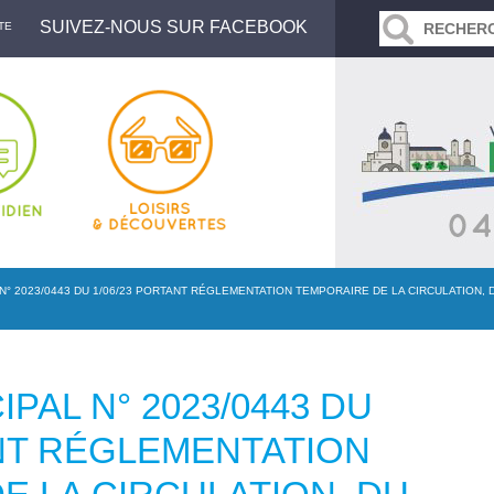
SUIVEZ-NOUS SUR FACEBOOK
TE
N° 2023/0443 DU 1/06/23 PORTANT RÉGLEMENTATION TEMPORAIRE DE LA CIRCULATION, 
PAL N° 2023/0443 DU
ANT RÉGLEMENTATION