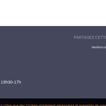
PARTAGEZ CETT
Mentions l
t 13h30-17h
 n'utilise que des Cookies strictement nécessaires et exemptés de co