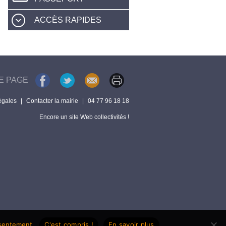
ACCÈS RAPIDES
E PAGE
égales
|
Contacter la mairie
|
04 77 96 18 18
Encore un site Web collectivités !
nsentement.
C'est compris !
En savoir plus