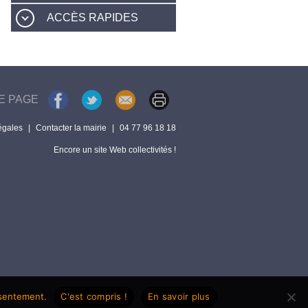
ACCÈS RAPIDES
E PAGE
égales
|
Contacter la mairie
|
04 77 96 18 18
Encore un site Web collectivités !
nsentement.
C'est compris !
En savoir plus