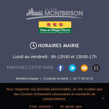
Lundi au vendredi : 9h-12h30 et 13h30-17h
PARTAGEZ CETTE PAGE
Mentions légales
|
Contacter la mairie
|
04 77 96 18 18
Encore un site Web collectivités !
Pour respecter vos données personnelles, ce site n'utilise que
des Cookies strictement nécessaires et exemptés de
consentement.
C'est compris !
En savoir plus