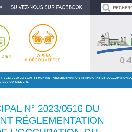
SUIVEZ-NOUS SUR FACEBOOK
TE
N° 2023/0516 DU 19/06/23 PORTANT RÉGLEMENTATION TEMPORAIRE DE L’OCCUPATION 
UE DES CORDELIERS
PAL N° 2023/0516 DU
TANT RÉGLEMENTATION