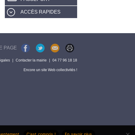
ACCÈS RAPIDES
E PAGE
égales
|
Contacter la mairie
|
04 77 96 18 18
Encore un site Web collectivités !
nsentement.
C'est compris !
En savoir plus