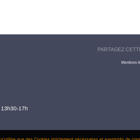
PARTAGEZ CETT
Mentions l
t 13h30-17h
 n'utilise que des Cookies strictement nécessaires et exemptés de co