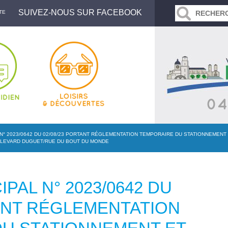
SUIVEZ-NOUS SUR FACEBOOK
TE
N° 2023/0642 DU 02/08/23 PORTANT RÉGLEMENTATION TEMPORAIRE DU STATIONNEMENT
ULEVARD DUGUET/RUE DU BOUT DU MONDE
PAL N° 2023/0642 DU
TANT RÉGLEMENTATION