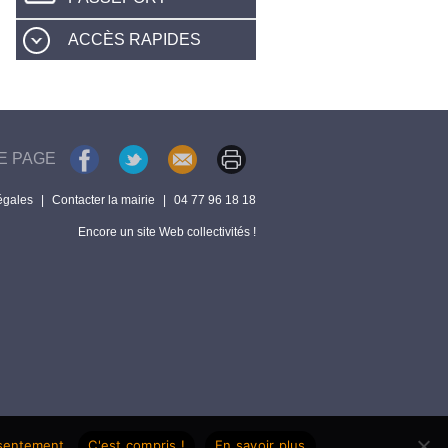
ACCÈS RAPIDES
E PAGE
égales
|
Contacter la mairie
|
04 77 96 18 18
Encore un site Web collectivités !
nsentement.
C'est compris !
En savoir plus