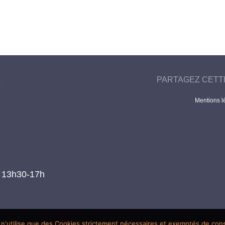
PARTAGEZ CETT
Mentions l
t 13h30-17h
 n'utilise que des Cookies strictement nécessaires et exemptés de co