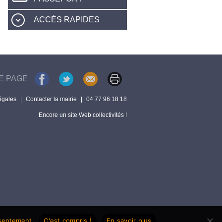
ACCÈS RAPIDES
E PAGE
égales
|
Contacter la mairie
|
04 77 96 18 18
Encore un site Web collectivités !
nsentement.
C'est compris !
En savoir plus