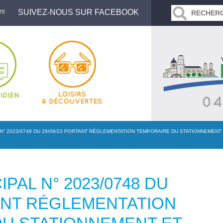
SUIVEZ-NOUS SUR FACEBOOK
TE
N° 2023/0748 DU 29/09/23 PORTANT RÉGLEMENTATION TEMPORAIRE DU STATIONNEMENT
PAL N° 2023/0748 DU
TANT RÉGLEMENTATION