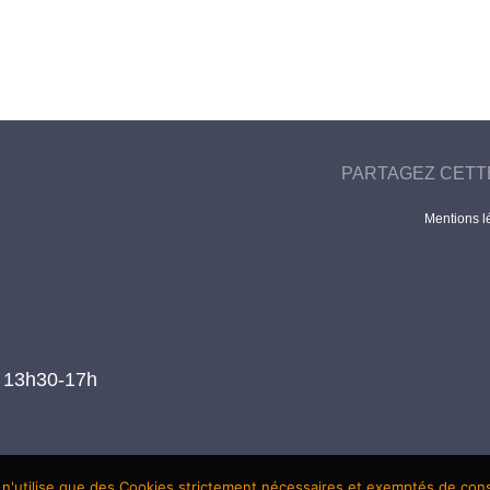
PARTAGEZ CETT
Mentions l
t 13h30-17h
 n'utilise que des Cookies strictement nécessaires et exemptés de co