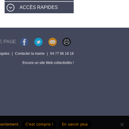
ACCÈS RAPIDES
E PAGE
égales
|
Contacter la mairie
|
04 77 96 18 18
Encore un site Web collectivités !
nsentement.
C'est compris !
En savoir plus