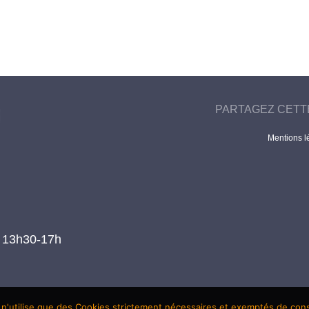
PARTAGEZ CETT
Mentions l
t 13h30-17h
 n'utilise que des Cookies strictement nécessaires et exemptés de co