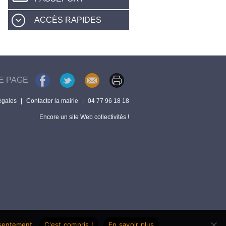
ACCÈS RAPIDES
E PAGE
égales
|
Contacter la mairie
|
04 77 96 18 18
Encore un site Web collectivités !
nsentement.
C'est compris !
En savoir plus