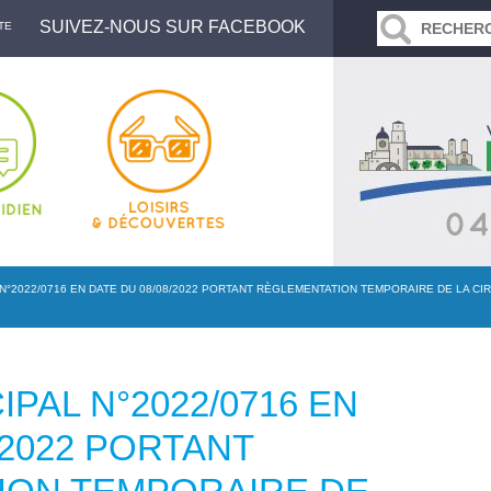
SUIVEZ-NOUS SUR FACEBOOK
TE
N°2022/0716 EN DATE DU 08/08/2022 PORTANT RÈGLEMENTATION TEMPORAIRE DE LA CI
PAL N°2022/0716 EN
/2022 PORTANT