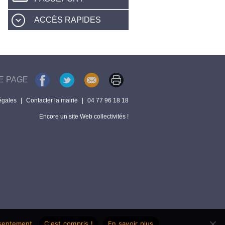
ACCÈS RAPIDES
E PAGE
égales
|
Contacter la mairie
|
04 77 96 18 18
Encore un site Web collectivités !
nsentement.
C'est compris !
En savoir plus