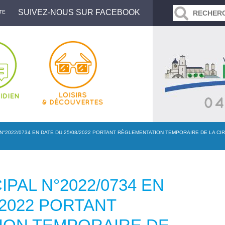
SUIVEZ-NOUS SUR FACEBOOK
TE
N°2022/0734 EN DATE DU 25/08/2022 PORTANT RÈGLEMENTATION TEMPORAIRE DE LA CI
PAL N°2022/0734 EN
/2022 PORTANT