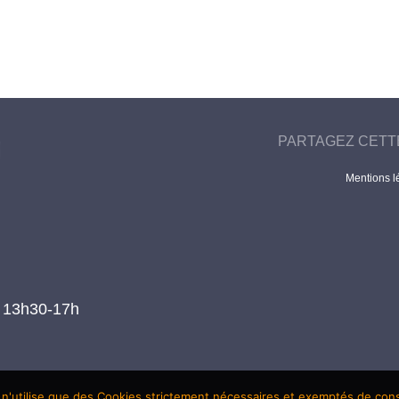
PARTAGEZ CETT
Mentions l
t 13h30-17h
 n'utilise que des Cookies strictement nécessaires et exemptés de co