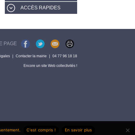
ACCÈS RAPIDES
E PAGE
égales
|
Contacter la mairie
|
04 77 96 18 18
Encore un site Web collectivités !
nsentement.
C'est compris !
En savoir plus