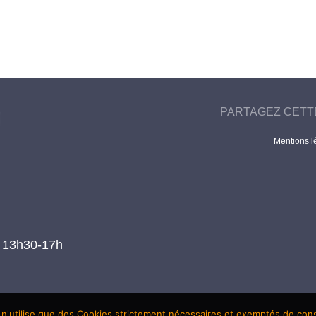
PARTAGEZ CETT
Mentions l
t 13h30-17h
 n'utilise que des Cookies strictement nécessaires et exemptés de co