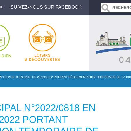
SUIVEZ-NOUS SUR FACEBOOK
TE
N°2022/0818 EN DATE DU 22/09/2022 PORTANT RÈGLEMENTATION TEMPORAIRE DE LA CI
PAL N°2022/0818 EN
/2022 PORTANT