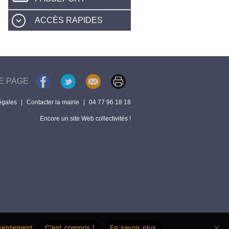
ACCÈS RAPIDES
E PAGE
égales
|
Contacter la mairie
|
04 77 96 18 18
Encore un site Web collectivités !
nsentement.
C'est compris !
En savoir plus