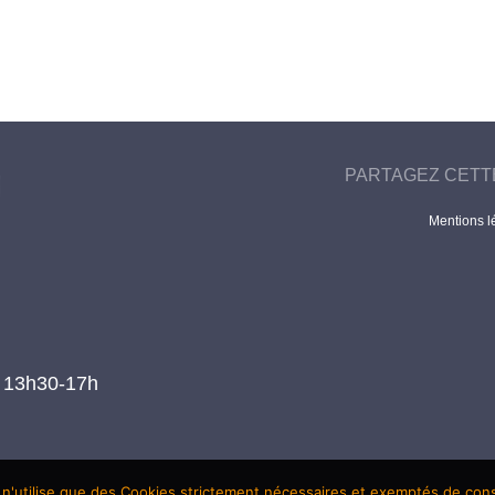
PARTAGEZ CETT
Mentions l
t 13h30-17h
 n'utilise que des Cookies strictement nécessaires et exemptés de co