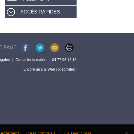
ACCÈS RAPIDES
E PAGE
égales
|
Contacter la mairie
|
04 77 96 18 18
Encore un site Web collectivités !
nsentement.
C'est compris !
En savoir plus