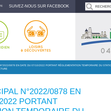
SUIVEZ-NOUS SUR FACEBOOK
TE
N°2022/0878 EN DATE DU 07/10/2022 PORTANT RÈGLEMENTATION TEMPORAIRE DU STAT
CTURE
PAL N°2022/0878 EN
/2022 PORTANT