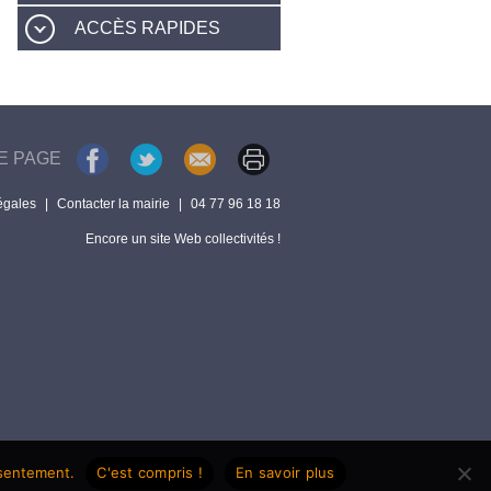
ACCÈS RAPIDES
E PAGE
égales
|
Contacter la mairie
|
04 77 96 18 18
Encore un site Web collectivités !
nsentement.
C'est compris !
En savoir plus