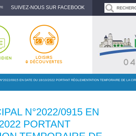
SUIVEZ-NOUS SUR FACEBOOK
TE
N°2022/0915 EN DATE DU 18/10/2022 PORTANT RÈGLEMENTATION TEMPORAIRE DE LA CI
PAL N°2022/0915 EN
/2022 PORTANT