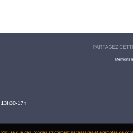
PARTAGEZ CETT
Mentions l
t 13h30-17h
 n'utilise que des Cookies strictement nécessaires et exemptés de co