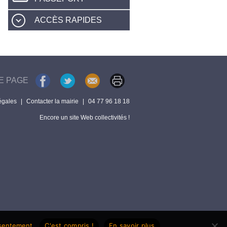
ACCÈS RAPIDES
E PAGE
égales
|
Contacter la mairie
|
04 77 96 18 18
Encore un site Web collectivités !
nsentement.
C'est compris !
En savoir plus