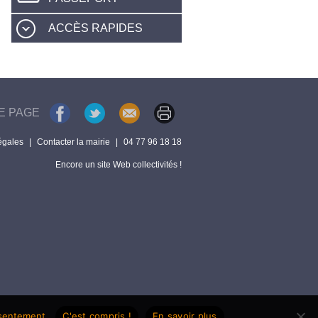
ACCÈS RAPIDES
E PAGE
égales
|
Contacter la mairie
|
04 77 96 18 18
Encore un site Web collectivités !
nsentement.
C'est compris !
En savoir plus