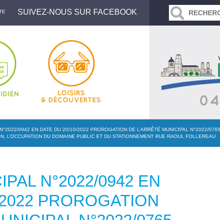
SUIVEZ-NOUS SUR FACEBOOK
TE
N°2022/0942 EN DATE DU 20/10/2022 PROROGATION DE L’ARRÊTÉ MUNICIPAL N°2022/076
N, L’OCCUPATION DU DOMAINE PUBLIC ET DU STATIONNEMENT RUE RAOUL FOLLEREAU
PAL N°2022/0942 EN
0/2022 PROROGATION