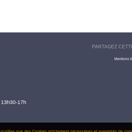
PARTAGEZ CETT
Mentions l
t 13h30-17h
 n'utilise que des Cookies strictement nécessaires et exemptés de co