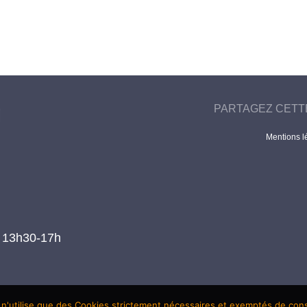
PARTAGEZ CETT
Mentions l
t 13h30-17h
 n'utilise que des Cookies strictement nécessaires et exemptés de co