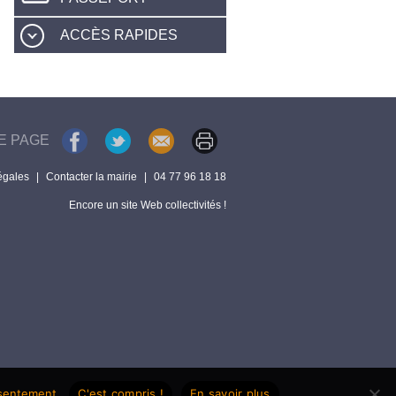
ACCÈS RAPIDES
E PAGE
égales
|
Contacter la mairie
|
04 77 96 18 18
Encore un site Web collectivités !
nsentement.
C'est compris !
En savoir plus