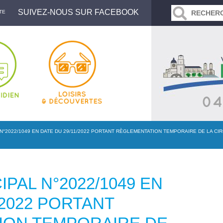
SUIVEZ-NOUS SUR FACEBOOK
TE
N°2022/1049 EN DATE DU 29/11/2022 PORTANT RÈGLEMENTATION TEMPORAIRE DE LA CI
PAL N°2022/1049 EN
/2022 PORTANT