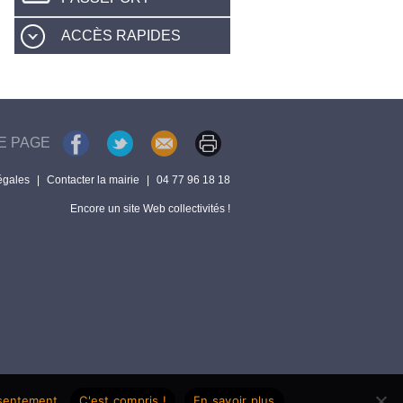
ACCÈS RAPIDES
E PAGE
égales
|
Contacter la mairie
|
04 77 96 18 18
Encore un site Web collectivités !
nsentement.
C'est compris !
En savoir plus