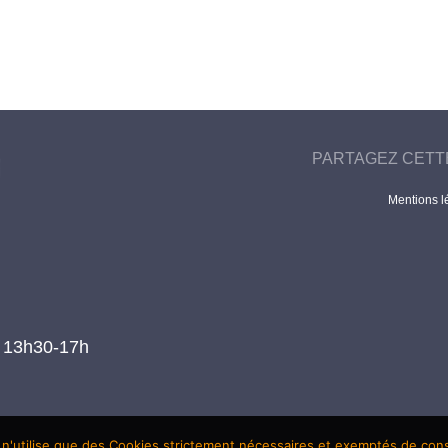
PARTAGEZ CETT
Mentions l
t 13h30-17h
 n'utilise que des Cookies strictement nécessaires et exemptés de co