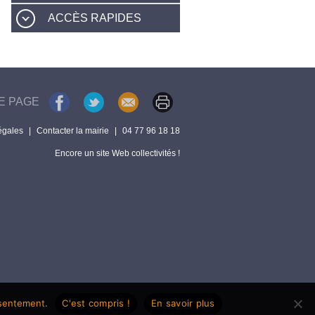
ACCÈS RAPIDES
E PAGE
égales
|
Contacter la mairie
|
04 77 96 18 18
Encore un site Web collectivités !
nsentement.
C'est compris !
En savoir plus