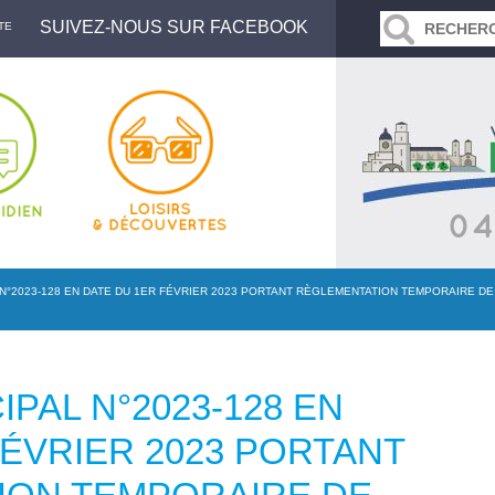
SUIVEZ-NOUS SUR FACEBOOK
TE
N°2023-128 EN DATE DU 1ER FÉVRIER 2023 PORTANT RÈGLEMENTATION TEMPORAIRE DE
PAL N°2023-128 EN
FÉVRIER 2023 PORTANT