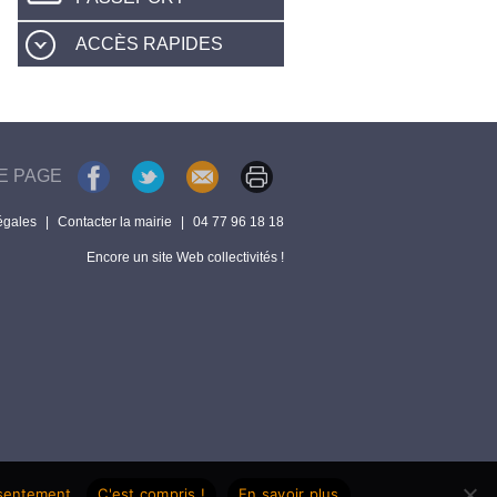
ACCÈS RAPIDES
E PAGE
égales
|
Contacter la mairie
|
04 77 96 18 18
Encore un site Web collectivités !
nsentement.
C'est compris !
En savoir plus