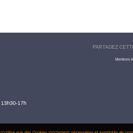
PARTAGEZ CETT
Mentions l
t 13h30-17h
 n'utilise que des Cookies strictement nécessaires et exemptés de co