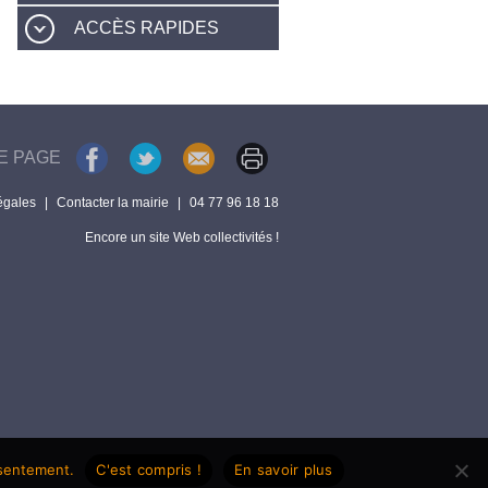
ACCÈS RAPIDES
E PAGE
égales
|
Contacter la mairie
|
04 77 96 18 18
Encore un site Web collectivités !
nsentement.
C'est compris !
En savoir plus