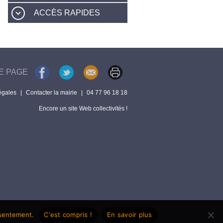
ACCÈS RAPIDES
E PAGE
égales
|
Contacter la mairie
|
04 77 96 18 18
Encore un site Web collectivités !
nsentement.
C'est compris !
En savoir plus