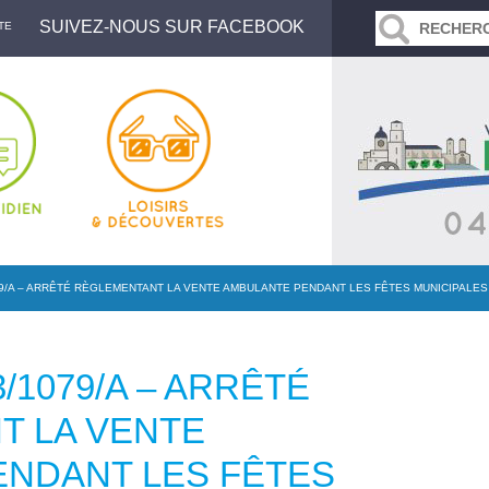
SUIVEZ-NOUS SUR FACEBOOK
TE
9/A – ARRÊTÉ RÈGLEMENTANT LA VENTE AMBULANTE PENDANT LES FÊTES MUNICIPALES 
/1079/A – ARRÊTÉ
T LA VENTE
NDANT LES FÊTES