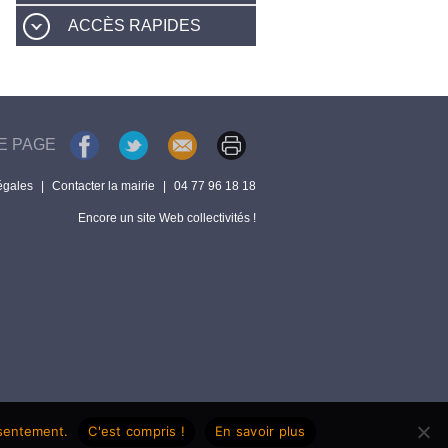
ACCÈS RAPIDES
E PAGE
égales
|
Contacter la mairie
|
04 77 96 18 18
Encore un site Web collectivités !
nsentement.
C'est compris !
En savoir plus