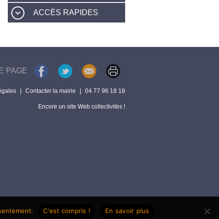
ACCÈS RAPIDES
E PAGE
égales
|
Contacter la mairie
|
04 77 96 18 18
Encore un site Web collectivités !
nsentement.
C'est compris !
En savoir plus