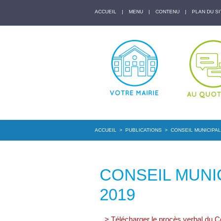
ACCUEIL
|
MENU
|
CONTENU
|
PLAN DU SI
ACCUEIL
>
PUBLICATIONS
>
CONSEIL MUNICIPAL 
CONSEIL MUNIC
2019
> Télécharger le procès verbal du Co