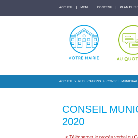
ACCUEIL
|
MENU
|
CONTENU
|
PLAN DU SI
ACCUEIL
>
PUBLICATIONS
>
CONSEIL MUNICIPAL
CONSEIL MUNI
2020
> Télécharger le procès verbal du 