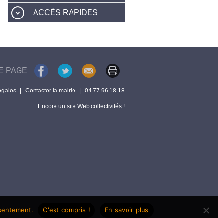
ACCÈS RAPIDES
E PAGE
égales
|
Contacter la mairie
|
04 77 96 18 18
Encore un site Web collectivités !
nsentement.
C'est compris !
En savoir plus