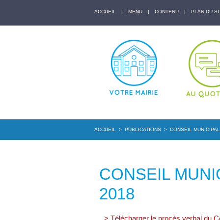
ACCUEIL
|
MENU
|
CONTENU
|
PLAN DU SI
ACCUEIL
>
PUBLICATIONS
>
CONSEIL MUNICIPAL
CONSEIL MUNIC
2018
> Télécharger le procès verbal du 