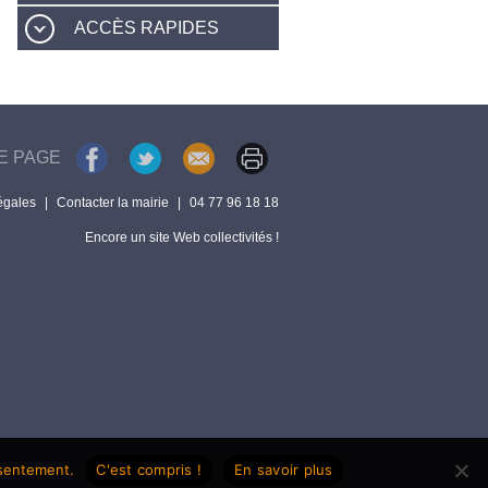
ACCÈS RAPIDES
E PAGE
égales
|
Contacter la mairie
|
04 77 96 18 18
Encore un site Web collectivités !
nsentement.
C'est compris !
En savoir plus