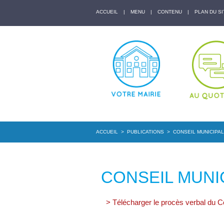
ACCUEIL
|
MENU
|
CONTENU
|
PLAN DU SI
ACCUEIL
>
PUBLICATIONS
>
CONSEIL MUNICIPAL 
CONSEIL MUNIC
> Télécharger le procès verbal du C