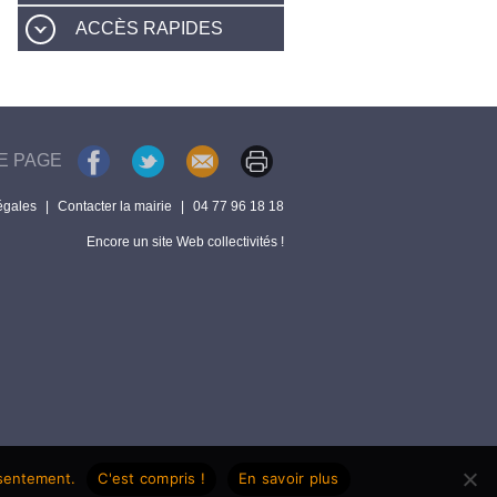
ACCÈS RAPIDES
E PAGE
égales
|
Contacter la mairie
|
04 77 96 18 18
Encore un site Web collectivités !
nsentement.
C'est compris !
En savoir plus