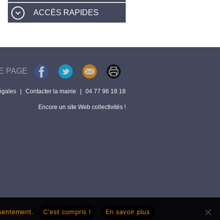
ACCÈS RAPIDES
E PAGE
égales
|
Contacter la mairie
|
04 77 96 18 18
Encore un site Web collectivités !
nsentement.
C'est compris !
En savoir plus