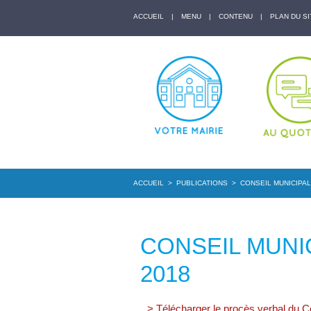
ACCUEIL
|
MENU
|
CONTENU
|
PLAN DU SI
ACCUEIL
>
PUBLICATIONS
>
CONSEIL MUNICIPAL
CONSEIL MUNI
2018
> Télécharger le procès verbal du 