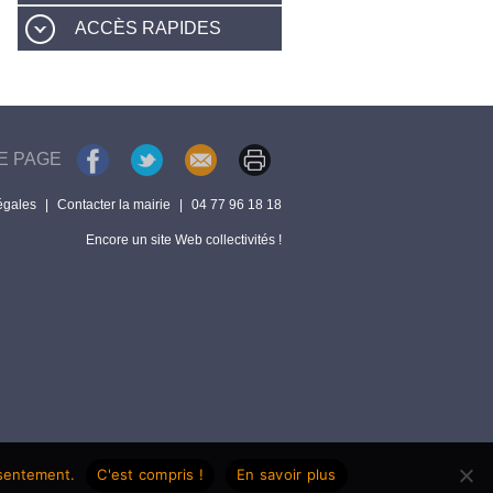
ACCÈS RAPIDES
E PAGE
égales
|
Contacter la mairie
|
04 77 96 18 18
Encore un site Web collectivités !
nsentement.
C'est compris !
En savoir plus