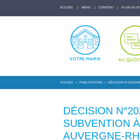
ACCUEIL
|
MENU
|
CONTENU
|
PLAN DU SI
ACCUEIL
>
PUBLICATIONS
>
DÉCISION N°2023/4
DÉCISION N°20
SUBVENTION À
AUVERGNE-RH