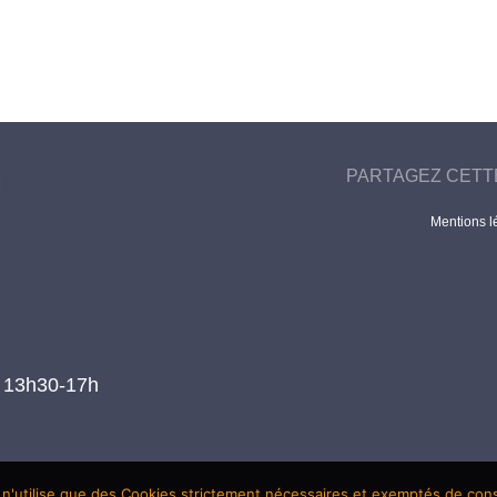
PARTAGEZ CETT
Mentions l
t 13h30-17h
 n'utilise que des Cookies strictement nécessaires et exemptés de co