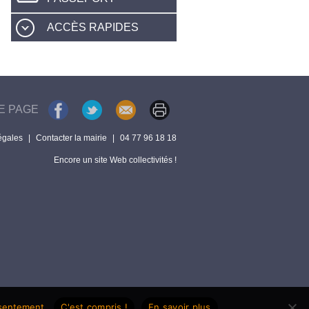
ACCÈS RAPIDES
E PAGE
égales
|
Contacter la mairie
|
04 77 96 18 18
Encore un site Web collectivités !
nsentement.
C'est compris !
En savoir plus