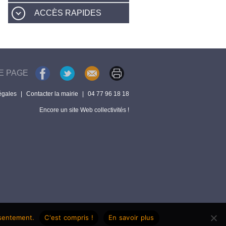
ACCÈS RAPIDES
E PAGE
égales
|
Contacter la mairie
|
04 77 96 18 18
Encore un site Web collectivités !
nsentement.
C'est compris !
En savoir plus