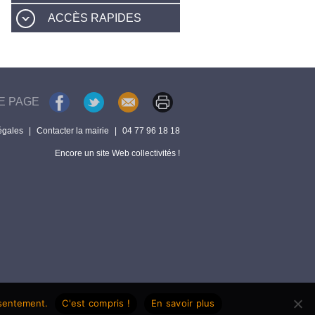
ACCÈS RAPIDES
E PAGE
égales
|
Contacter la mairie
|
04 77 96 18 18
Encore un site Web collectivités !
nsentement.
C'est compris !
En savoir plus