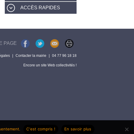
ACCÈS RAPIDES
E PAGE
égales
|
Contacter la mairie
|
04 77 96 18 18
Encore un site Web collectivités !
nsentement.
C'est compris !
En savoir plus