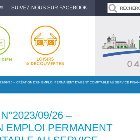
SUIVEZ-NOUS SUR FACEBOOK
TE
23/09/26 – CRÉATION D’UN EMPLOI PERMANENT D’AGENT COMPTABLE AU SERVICE FINA
N°2023/09/26 –
N EMPLOI PERMANENT