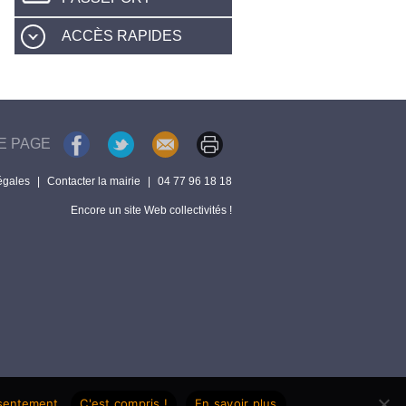
ACCÈS RAPIDES
E PAGE
égales
|
Contacter la mairie
|
04 77 96 18 18
Encore un site Web collectivités !
nsentement.
C'est compris !
En savoir plus