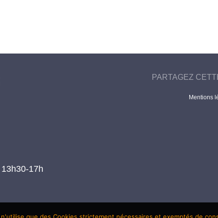
PARTAGEZ CETT
Mentions l
t 13h30-17h
 n'utilise que des Cookies strictement nécessaires et exemptés de co