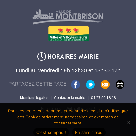
Lundi au vendredi : 9h-12h30 et 13h30-17h
PARTAGEZ CETTE PAGE
Mentions légales
|
Contacter la mairie
|
04 77 96 18 18
Encore un site Web collectivités !
Pour respecter vos données personnelles, ce site n'utilise que
des Cookies strictement nécessaires et exemptés de
consentement.
C'est compris !
En savoir plus