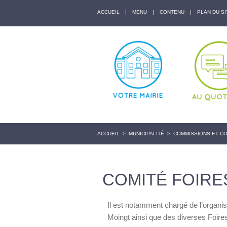
ACCUEIL
|
MENU
|
CONTENU
|
PLAN DU SI
ACCUEIL
>
MUNICIPALITÉ
>
COMMISSIONS ET C
COMITÉ FOIRE
Il est notamment chargé de l’organ
Moingt ainsi que des diverses Foire