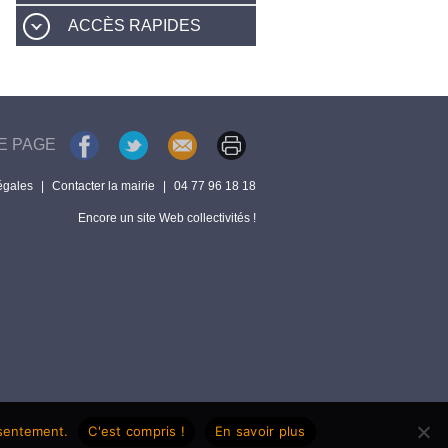
ACCÈS RAPIDES
E PAGE
égales
|
Contacter la mairie
|
04 77 96 18 18
Encore un site Web collectivités !
nsentement.
C'est compris !
En savoir plus