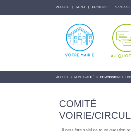
ACCUEIL
|
MENU
|
CONTENU
|
PLAN DU SI
ACCUEIL
>
MUNICIPALITÉ
>
COMMISSIONS ET C
COMITÉ
VOIRIE/CIRCU
Il peut être saisi de toute question 