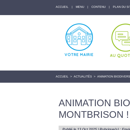
ACCUEIL
|
MENU
|
CONTENU
|
PLAN DU SI
ACCUEIL
>
ACTUALITÉS
>
ANIMATION BIODIVERS
ANIMATION BIO
MONTBRISON !
Publié le 13 Oct 2025 | Rubrique(s) :
Envi