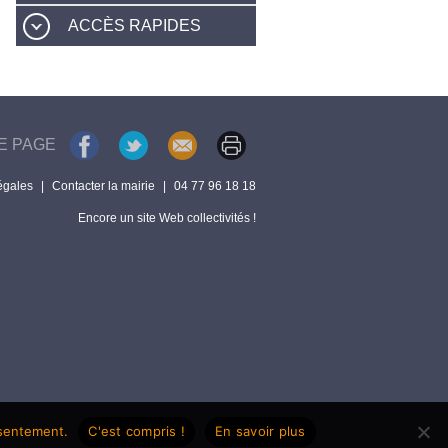
ACCÈS RAPIDES
E PAGE
égales
|
Contacter la mairie
|
04 77 96 18 18
Encore un site Web collectivités !
nsentement.
C'est compris !
En savoir plus