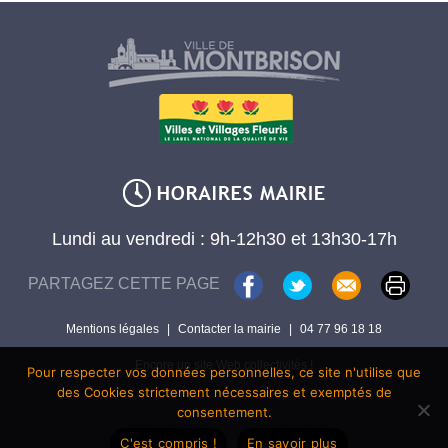
Lundi au vendredi : 9h-12h30 et 13h30-17h
PARTAGEZ CETTE PAGE
Mentions légales
|
Contacter la mairie
|
04 77 96 18 18
Encore un site Web collectivités !
Pour respecter vos données personnelles, ce site n'utilise que
des Cookies strictement nécessaires et exemptés de
consentement.
C'est compris !
En savoir plus