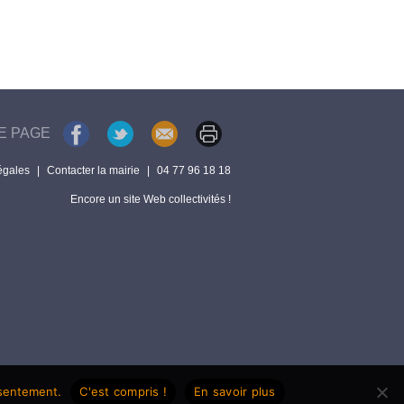
E PAGE
égales
|
Contacter la mairie
|
04 77 96 18 18
Encore un site Web collectivités !
nsentement.
C'est compris !
En savoir plus