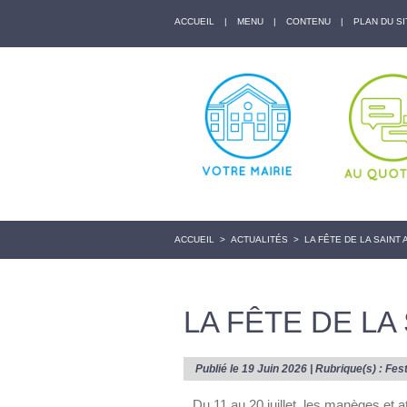
ACCUEIL
|
MENU
|
CONTENU
|
PLAN DU SI
ACCUEIL
>
ACTUALITÉS
>
LA FÊTE DE LA SAINT 
LA FÊTE DE LA
Publié le 19 Juin 2026 | Rubrique(s) :
Fest
Du 11 au 20 juillet, les manèges et at