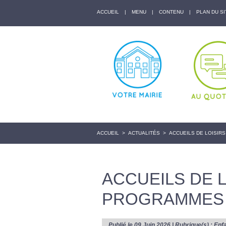
ACCUEIL
|
MENU
|
CONTENU
|
PLAN DU SI
ACCUEIL
>
ACTUALITÉS
>
ACCUEILS DE LOISIRS
ACCUEILS DE L
PROGRAMMES D
Publié le 09 Juin 2026 | Rubrique(s) :
Enf