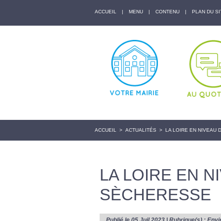
ACCUEIL
|
MENU
|
CONTENU
|
PLAN DU SI
ACCUEIL
>
ACTUALITÉS
>
LA LOIRE EN NIVEAU
LA LOIRE EN N
SÈCHERESSE
Publié le 05 Juil 2023 | Rubrique(s) :
Envi