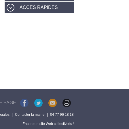
ACCÈS RAPIDES
E PAGE
égales
|
Contacter la mairie
|
04 77 96 18 18
Encore un site Web collectivités !