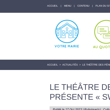
ACCUEIL
|
MENU
|
CONTENU
|
PLAN DU SI
ACCUEIL
>
ACTUALITÉS
>
LE THÉÂTRE DES PÉN
LE THÉÂTRE D
PRÉSENTE « S
Publié le 17 Oct 2023 | Rubrique(s) :
Cult