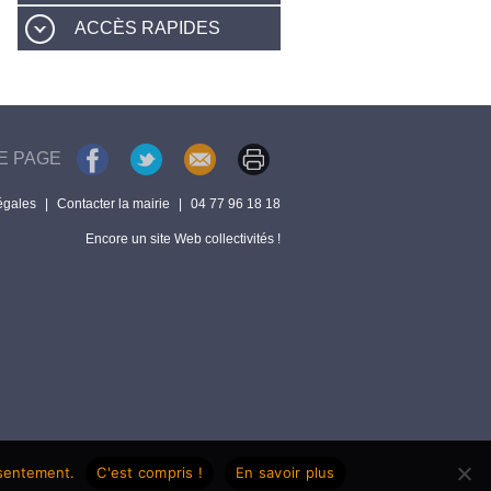
ACCÈS RAPIDES
E PAGE
égales
|
Contacter la mairie
|
04 77 96 18 18
Encore un site Web collectivités !
nsentement.
C'est compris !
En savoir plus