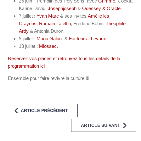
26 juin : Tremplin des Poly’Sons, avec
Grimme
, Cocktail,
Karine David,
Josephjoseph
&
Odessey & Oracle
.
7 juillet :
Yvan Marc
& ses invités
Amélie les
Crayons
,
Romain Lateltin
, Frédéric Bobin,
Théophile
Ardy
& Antonia Duron.
9 juillet :
Manu Galure
&
Facteurs chevaux.
13 juillet :
Miossec.
Réservez vos places et retrouvez tous les détails de la
programmation ici
Ensemble pour faire revivre la culture !!!
ARTICLE PRÉCÉDENT
ARTICLE SUIVANT