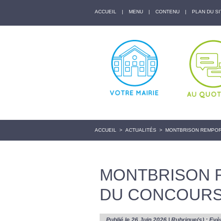
ACCUEIL
|
MENU
|
CONTENU
|
PLAN DU SI
ACCUEIL
>
ACTUALITÉS
>
MONTBRISON REMPOR
MONTBRISON R
DU CONCOURS
Publié le 26 Juin 2026 | Rubrique(s) :
Evè