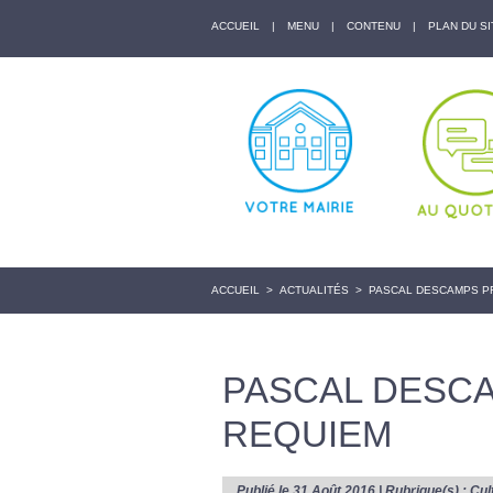
ACCUEIL
|
MENU
|
CONTENU
|
PLAN DU SI
ACCUEIL
>
ACTUALITÉS
>
PASCAL DESCAMPS P
PASCAL DESC
REQUIEM
Publié le 31 Août 2016 | Rubrique(s) :
Cul