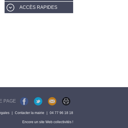
ACCÈS RAPIDES
E PAGE
égales
|
Contacter la mairie
|
04 77 96 18 18
Encore un site Web collectivités !