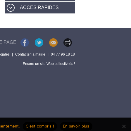
ACCÈS RAPIDES
E PAGE
égales
|
Contacter la mairie
|
04 77 96 18 18
Encore un site Web collectivités !
nsentement.
C'est compris !
En savoir plus