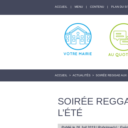
ACCUEIL
|
MENU
|
CONTENU
|
PLAN DU SI
ACCUEIL
>
ACTUALITÉS
>
SOIRÉE REGGAE AUX J
SOIRÉE REGGA
L’ÉTÉ
Publié le 26 Juil 2019 | Rubrique(s) :
Evè