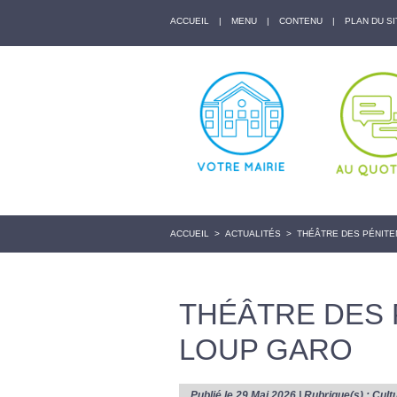
ACCUEIL
|
MENU
|
CONTENU
|
PLAN DU SI
ACCUEIL
>
ACTUALITÉS
>
THÉÂTRE DES PÉNITE
THÉÂTRE DES 
LOUP GARO
Publié le 29 Mai 2026 | Rubrique(s) :
Cult