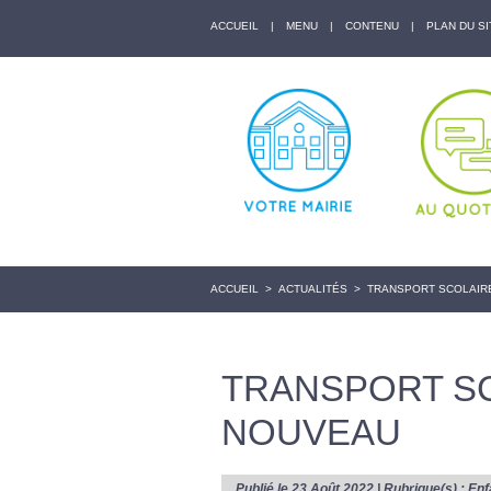
ACCUEIL
|
MENU
|
CONTENU
|
PLAN DU SI
ACCUEIL
>
ACTUALITÉS
>
TRANSPORT SCOLAIRE
TRANSPORT SC
NOUVEAU
Publié le 23 Août 2022 | Rubrique(s) :
Enf