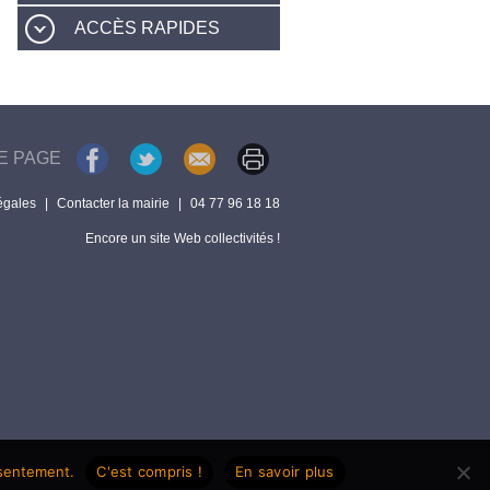
ACCÈS RAPIDES
E PAGE
égales
|
Contacter la mairie
|
04 77 96 18 18
Encore un site Web collectivités !
nsentement.
C'est compris !
En savoir plus